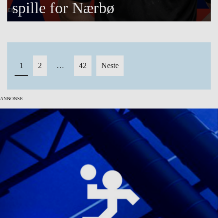
spille for Nærbø
Innleggnavigasjon
1
2
…
42
Neste