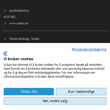
post@narboil.no
41357495
www.narboil.no
Nærbø Idrettslag - bredde
Nærbø Idrettslag - bredde Facebook
Personvernerklæring
Nærbø Herrer på FB
Nærbø Herrer på Insta
Vi bruker cookies
Vi kan kan komme til å bruke cookies for å analysere besøk på nettsiden,
med formål om å forbedre nettstedet vårt, vise personlig tilpasset innhold
og for å gi deg en flott nettstedopplevelse. For mer informasjon om
informasjonskapslene vi bruker, åpne innstillingene.
Godta alle
Kun nødvendige
Nei, endre valg