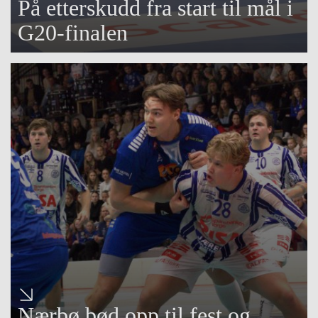
På etterskudd fra start til mål i
G20-finalen
Nærbø bød opp til fest og